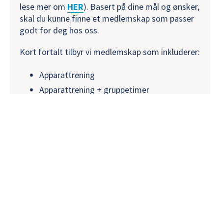
lese mer om
HER
). Basert på dine mål og ønsker,
skal du kunne finne et medlemskap som passer
godt for deg hos oss.
Kort fortalt tilbyr vi medlemskap som inkluderer:
Apparattrening
Apparattrening + gruppetimer
Apparattrening + gruppetimer +
Moldebadet (ordinær pris)
Vi har også rabatter for ungdom (13-15),
student (16+), senior (65+) og uføre.
Ungdomskontrakt krever fullført Grønt-
kort kurs. .