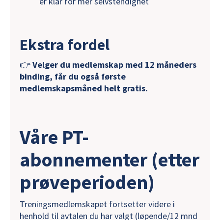
er klar for mer selvstendighet
Ekstra fordel
👉
Velger du medlemskap med 12 måneders
binding, får du også første
medlemskapsmåned helt gratis.
Våre PT-
abonnementer (etter
prøveperioden)
Treningsmedlemskapet fortsetter videre i
henhold til avtalen du har valgt (løpende/12 mnd