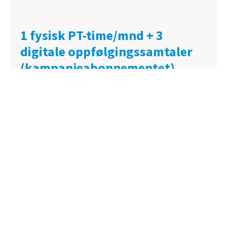
1 fysisk PT-time/mnd + 3
digitale oppfølgingssamtaler
(kampanjeabonnementet)
1999,- / mnd
(løpende, 1 mnd oppsigelsestid)
Perfekt kombinasjon av personlig veiledning,
teknikkgjennomgang og digital støtte.
👉
Dette er abonnementet du tester gratis i
kampanjen.
2 fysiske PT-timer/mnd + 2
digitale oppfølgingssamtaler